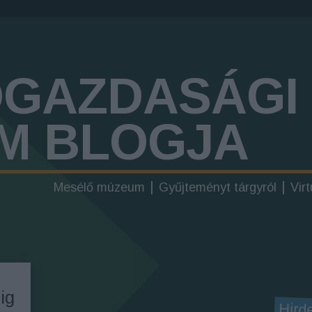
ŐGAZDASÁGI
M BLOGJA
Mesélő múzeum
Gyűjteményt tárgyról
Virt
ig
Hird