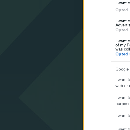
I want t
Opted 
I want 
Advertis
Opted 
I want t
of my P
was col
Opted 
Google 
I want t
web or d
I want t
purpose
I want 
I want t