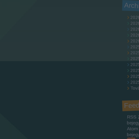
Arch
2026
2026
2026
202
2026
202
202
2025
202
202
2025
2025
Tov
Fee
RSS 
bejeg
Atom
bejeg