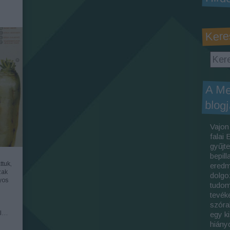
Kere
A M
blog
Vajon
falai
gyűjt
bepil
tuk,
eredm
zak
dolgo
yos
tudom
tevék
szóra
al…
egy k
hiány