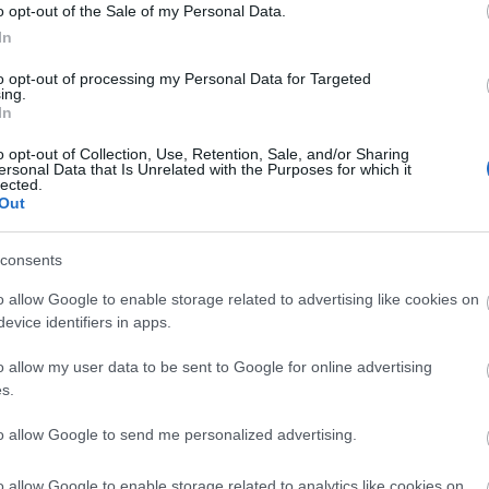
kert
o opt-out of the Sale of my Personal Data.
kerti
In
kincs
kond
to opt-out of processing my Personal Data for Targeted
ková
ing.
lakod
In
leven
Luca-
o opt-out of Collection, Use, Retention, Sale, and/or Sharing
Luca
ersonal Data that Is Unrelated with the Purposes for which it
napi 
lected.
mag
Out
Márto
napja
mézes
consents
mikro
emlé
o allow Google to enable storage related to advertising like cookies on
munka
evice identifiers in apps.
keríté
növé
o allow my user data to be sent to Google for online advertising
lábn
s.
pászt
patko
évsz
to allow Google to send me personalized advertising.
Pong
ravas
o allow Google to enable storage related to analytics like cookies on