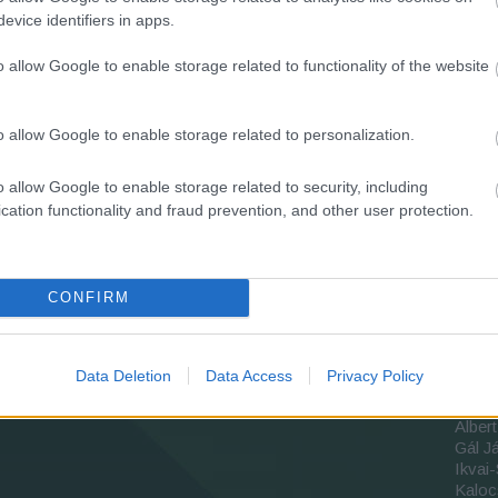
sely
evice identifiers in apps.
szak
szegf
szélm
o allow Google to enable storage related to functionality of the website
nap
Szer
szől
o allow Google to enable storage related to personalization.
sz Gá
tavasz
samu
o allow Google to enable storage related to security, including
törté
cation functionality and fraud prevention, and other user protection.
Tromb
túlfo
vadás
Vajda
CONFIRM
vártör
eke
Data Deletion
Data Access
Privacy Policy
Szer
Alber
Gál J
Ikva
Kaloc