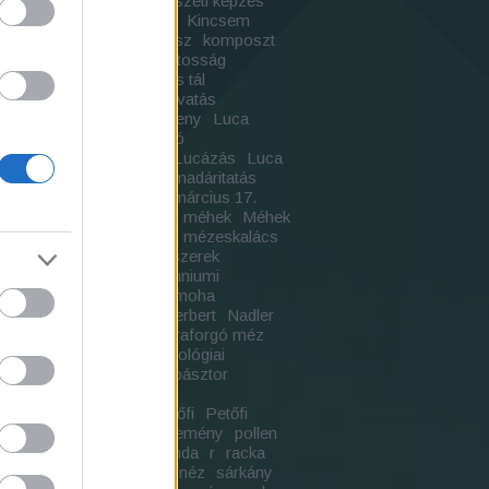
Kertészeti Füzetek
kertészeti képzés
 munkák
kiállítás
kihajtás
Kincsem
kereső
kirándulás
kolbász
komposzt
ás
kopók
környezettudatosság
cs
lábállások
lakodalmas tál
alom
legeltetés
legényavatás
dula méz
liba
ló
lóverseny
Luca
szék
Lucabúza
Lucadió
gombóc
Lucapogácsa
Lucázás
Luca
szokások
madáretetés
madáritatás
Magyar Csoda
május
március 17.
n nap
megújuló energia
méhek
Méhek
merinó
metszés
méz
mézeskalács
kalács ütőfa
mézes fűszerek
szkóp
millennium
millenniumi
kmű
millnniumi kiállítás
moha
helyi hulladék
Nadler Herbert
Nadler
s
napéjegyenlőség
napraforgó méz
nyek
nyelvújítás előtt
ökológiai
yom
ördöngös méhész
pásztor
orélet
pásztorok
patkó
lókovács
Péter Pál
Petőfi
Petőfi
ázada
plakát
plakátgyűjtemény
pollen
rác
pörzsölés
propaganda
r
racka
zbúza
receptek
repcemnéz
sárkány