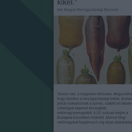
kikel.”
írta:
Magyar Mezőgazdasági Múzeum
Tavasz van, a magvetés időszaka. Megszokhat
hogy ilyenkor a mezőgazdasági boltok, áruhá
polcai roskadoznak a színes, csábító és látván
zöldségek képeivel kecsegtető
vetőmagcsomagoktól. A 20. század elején a
Budapest közelében működő „Monori Mag”
vetőmagokat forgalmazó cég olyan plakátokk