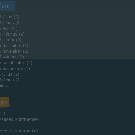
ívum
 július
(
1
)
 június
(
2
)
 április
(
1
)
6 március
(
2
)
 január
(
2
)
5 december
(
1
)
5 november
(
1
)
 október
(
2
)
5 szeptember
(
2
)
5 augusztus
(
1
)
 július
(
2
)
 június
(
2
)
ább
...
dek
2.0
yzések
,
kommentek
yzések
,
kommentek