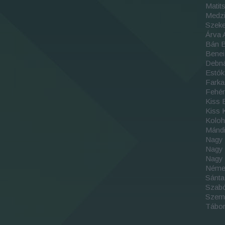
Matit
Medzi
Szeke
Árva 
Bán 
Benei
Debn
Estó
Farka
Fehé
Kiss 
Kiss 
Kolo
Mándi
Nagy
Nagy
Nagy
Néme
Sánt
Szab
Szemm
Tábor