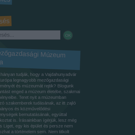
sés
ezőgazdasági Múzeum
ja
 hányan tudják, hogy a Vajdahunyadvár
 Európa legnagyobb mezőgazdasági
eményét és múzeumát rejtik? Blogunk
lantást enged a múzeum életébe, szakmai
ényeibe. Teret nyit a múzeumban
zó szakemberek tudásának, az itt zajló
ányos és közművelődési
enységek bemutatásának, egyúttal
koztat is. Írásainkban ígérjük, lesz még
is Liget, egy kis épület és persze nem
ozhat a történelem sem. Nem titkolt