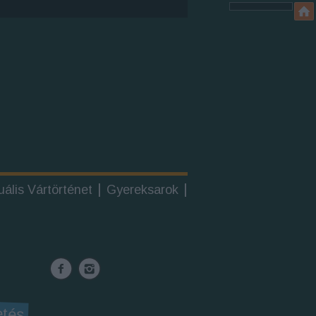
uális Vártörténet
Gyereksarok
etés