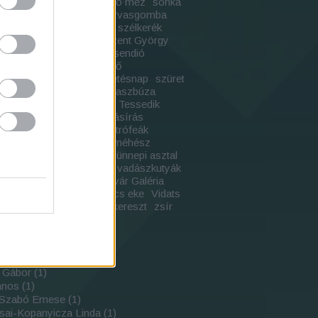
emfű méz
sertés
solidago méz
sonka
ácskönyv
szalonna
szarvasgomba
űszeg
szelídgesztenye
szélkerék
otor
szentelmények
Szent György
Szent Iván napja
szerecsendió
vác
szilaj állattartás
szőlő
őmunkák
szőttesek
születésnap
szüret
spár László
tanítás
tavaszbúza
i fa
tél
termés gyűjtés
Tessedik
el
tojás
tojásfestés
tojásírás
nelem
Trianon100
trifla
trófeák
itás gyűjtemény
tudós méhész
gyasztás napja
ünnepek
ünnepi asztal
zat
vadászat állatokkal
vadászkutyák
hunyadvár
Vajdahunyadvár Galéria
i
vénlánycsúfolás
Vidacs eke
Vidats
Vidats István
video
Vízkereszt
zsír
ző
t Gábor
(
1
)
ános
(
1
)
i-Szabó Emese
(
1
)
sai-Kopanyicza Linda
(
1
)