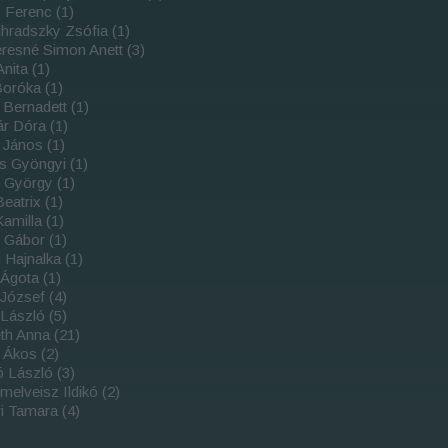
s Ferenc
(
1
)
hradszky Zsófia
(
1
)
resné Simon Anett
(
3
)
Anita
(
1
)
Boróka
(
1
)
 Bernadett
(
1
)
ár Dóra
(
1
)
k János
(
1
)
s Gyöngyi
(
1
)
r György
(
1
)
Beatrix
(
1
)
Kamilla
(
1
)
h Gábor
(
1
)
 Hajnalka
(
1
)
 Ágota
(
1
)
 József
(
4
)
 László
(
5
)
th Anna
(
21
)
a Ákos
(
2
)
ó László
(
3
)
elveisz Ildikó
(
2
)
i Tamara
(
4
)