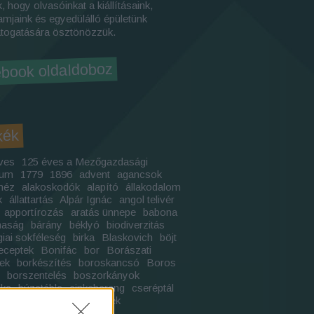
, hogy olvasóinkat a kiállításaink,
amjaink és egyedülálló épületünk
togatására ösztönözzük.
book oldaldoboz
kék
ves
125 éves a Mezőgazdasági
um
1779
1896
advent
agancsok
méz
alakoskodók
alapító
állakodalom
k
állattartás
Alpár Ignác
angol telivér
apportírozás
aratás ünnepe
babona
naság
bárány
béklyó
biodiverzitás
giai sokféleség
birka
Blaskovich
böjt
receptek
Bonifác
bor
Borászati
ek
borkészítés
boroskancsó
Boros
borszentelés
boszorkányok
ika
búzatábla
cinkeharang
cseréptál
s
csillagánizs
csillagének
akanca
csomagolás