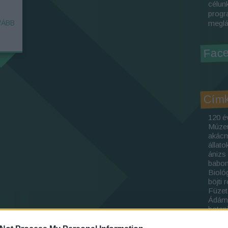
célunk
progr
ÁBB
meglá
Face
Cím
120 é
Múze
akác
állato
ánizs
babo
Bioló
böjti 
Füzet
Ádám
botan
csikó
csod