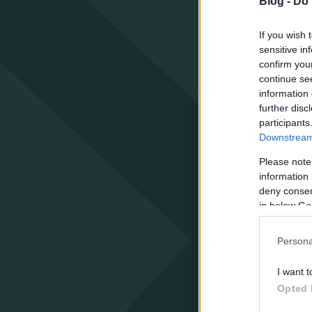
Blog -
Do 
If you wish 
sensitive in
confirm you
continue se
information 
further disc
participants
Downstream 
Please note
information 
deny consent
in below Go
Persona
I want t
Opted 